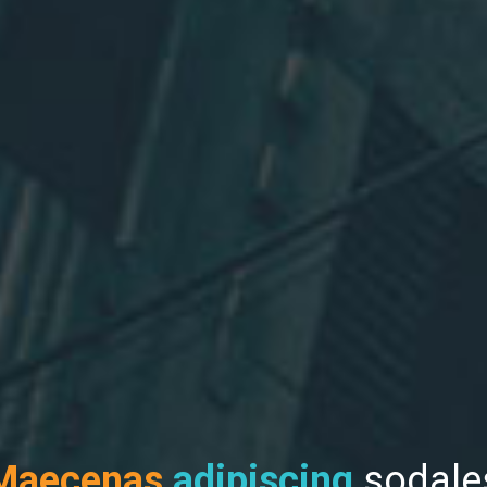
Maecenas
adipiscing
sodale