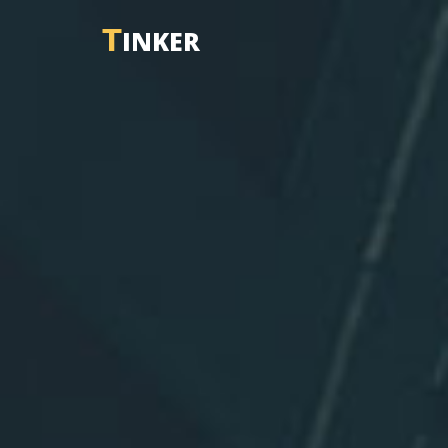
T
INKER